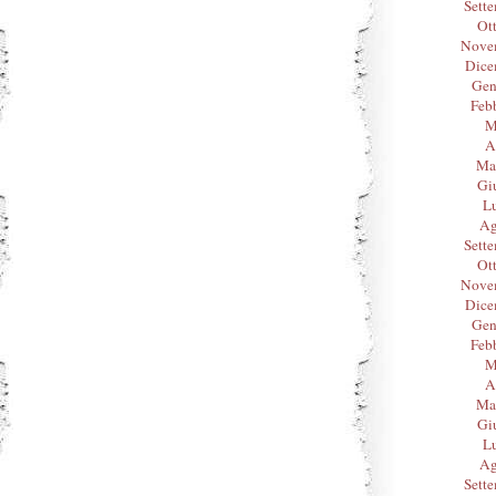
Sett
Ot
Nove
Dice
Gen
Feb
M
A
Ma
Gi
L
Ag
Sett
Ot
Nove
Dice
Gen
Feb
M
A
Ma
Gi
L
Ag
Sett