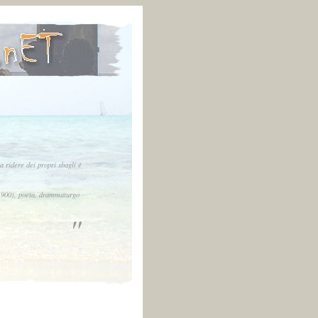
 ridere dei propri sbagli è
900), poeta, drammaturgo
"