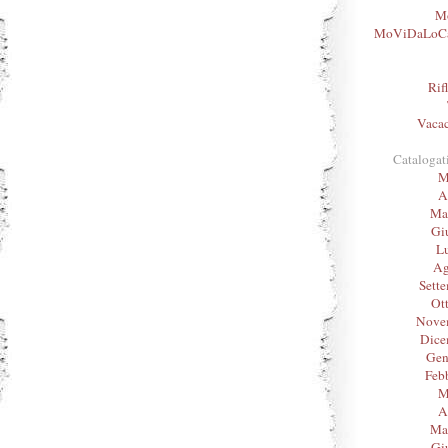
Mo
MoViDaLoC
Rif
Vacac
Catalogat
M
A
Ma
Gi
L
Ag
Sett
Ot
Nove
Dice
Gen
Feb
M
A
Ma
Gi