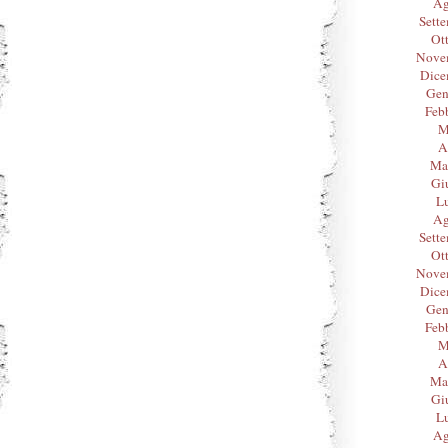
Ag
Sett
Ot
Nove
Dice
Gen
Feb
M
A
Ma
Gi
L
Ag
Sett
Ot
Nove
Dice
Gen
Feb
M
A
Ma
Gi
L
Ag