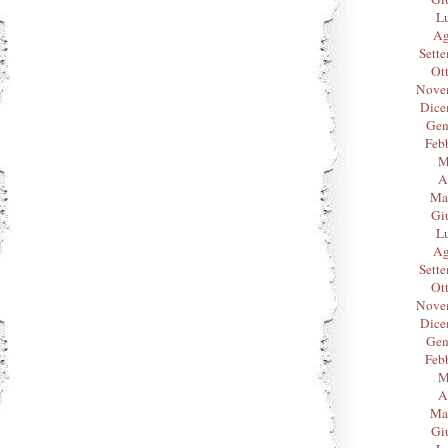
L
Ag
Sett
Ot
Nove
Dice
Gen
Feb
M
A
Ma
Gi
L
Ag
Sett
Ot
Nove
Dice
Gen
Feb
M
A
Ma
Gi