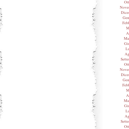
Ot
Nove
Dice
Gen
Feb
M
A
Ma
Gi
L
Ag
Sett
Ot
Nove
Dice
Gen
Feb
M
A
Ma
Gi
L
Ag
Sett
Ot