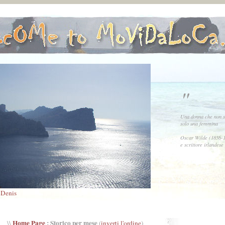
"
Una donna che non sa
solo una femmina
Oscar Wilde (1856-1
e scrittore irlandese
Denis
i
Home Page
: Storico per mese
\\
(
inverti l'ordine
)