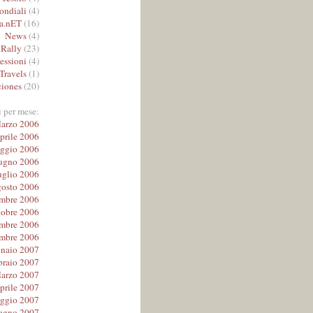
ndiali
(4)
a.nET
(16)
News
(4)
Rally
(23)
lessioni
(4)
Travels
(1)
iones
(20)
i per mese:
arzo 2006
prile 2006
ggio 2006
ugno 2006
uglio 2006
osto 2006
embre 2006
tobre 2006
mbre 2006
mbre 2006
naio 2007
braio 2007
arzo 2007
prile 2007
ggio 2007
ugno 2007