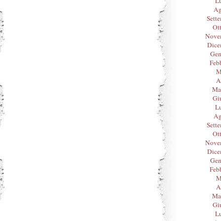
L
Ag
Sett
Ot
Nove
Dice
Gen
Feb
M
A
Ma
Gi
L
Ag
Sett
Ot
Nove
Dice
Gen
Feb
M
A
Ma
Gi
L