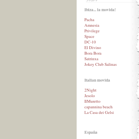
Ibiza... la movida!
Pacha
Amnesia
Privilege
Space
DC-10
El Divino
Bora Bora
Satrinxa
Jokey Club Salinas
Italian movida
2Night
Jesolo
IlMuretto
capannina beach
La Casa dei Gelsi
España