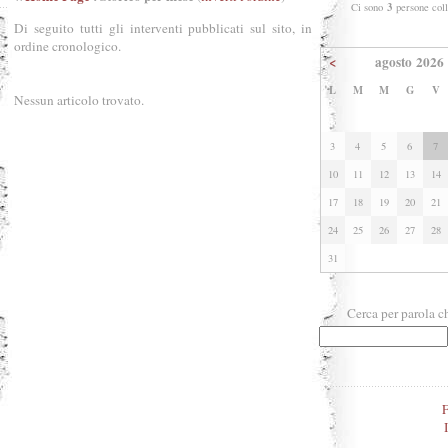
3
Ci sono
persone col
Di seguito tutti gli interventi pubblicati sul sito, in
ordine cronologico.
<
agosto 2026
L
M
M
G
V
Nessun articolo trovato.
3
4
5
6
7
10
11
12
13
14
17
18
19
20
21
24
25
26
27
28
31
Cerca per parola c
F