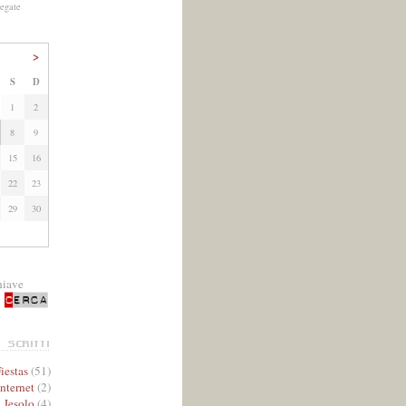
legate
>
S
D
1
2
8
9
15
16
22
23
29
30
hiave
iestas
(51)
Internet
(2)
Jesolo
(4)