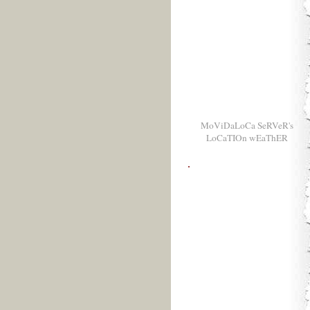
MoViDaLoCa SeRVeR's
LoCaTIOn wEaThER