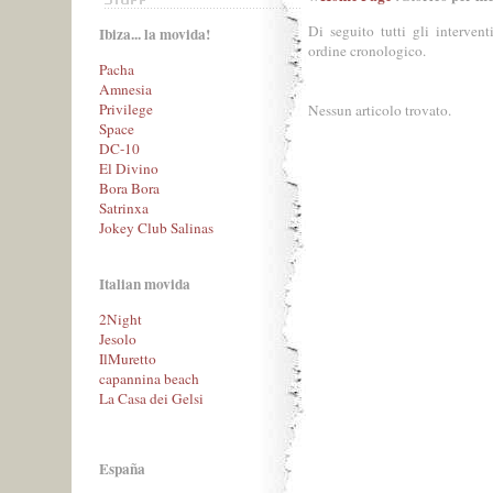
Di seguito tutti gli interventi
Ibiza... la movida!
ordine cronologico.
Pacha
Amnesia
Privilege
Nessun articolo trovato.
Space
DC-10
El Divino
Bora Bora
Satrinxa
Jokey Club Salinas
Italian movida
2Night
Jesolo
IlMuretto
capannina beach
La Casa dei Gelsi
España