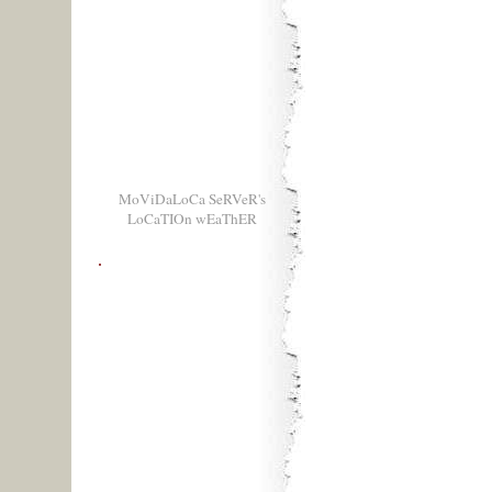
MoViDaLoCa SeRVeR's
LoCaTIOn wEaThER