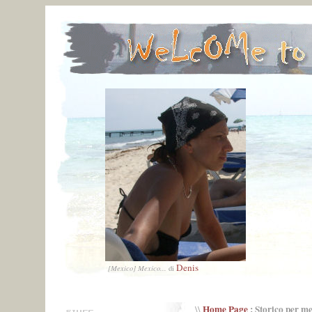
Denis
[Mexico] Mexico...
di
Home Page
: Storico per m
\\