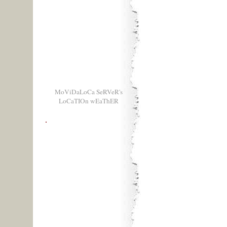
MoViDaLoCa SeRVeR's
LoCaTIOn wEaThER