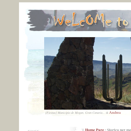
Andrea
[Fiestas] Municipio de Mogan, Gran Canaria...
di
Home Page
: Storico per m
\\