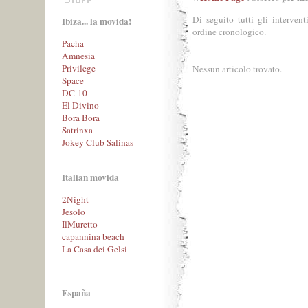
Di seguito tutti gli interventi
Ibiza... la movida!
ordine cronologico.
Pacha
Amnesia
Privilege
Nessun articolo trovato.
Space
DC-10
El Divino
Bora Bora
Satrinxa
Jokey Club Salinas
Italian movida
2Night
Jesolo
IlMuretto
capannina beach
La Casa dei Gelsi
España