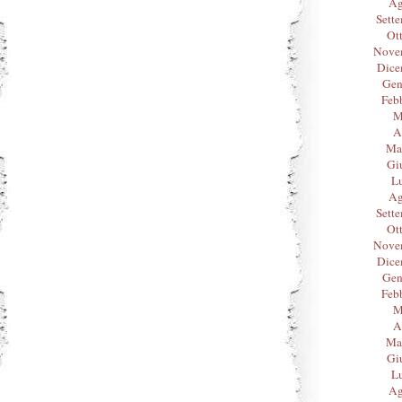
Ag
Sett
Ot
Nove
Dice
Gen
Feb
M
A
Ma
Gi
L
Ag
Sett
Ot
Nove
Dice
Gen
Feb
M
A
Ma
Gi
L
Ag