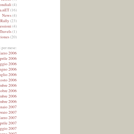
ndiali
(4)
a.nET
(16)
News
(4)
Rally
(23)
lessioni
(4)
Travels
(1)
iones
(20)
i per mese:
arzo 2006
prile 2006
ggio 2006
ugno 2006
uglio 2006
osto 2006
embre 2006
tobre 2006
mbre 2006
mbre 2006
naio 2007
braio 2007
arzo 2007
prile 2007
ggio 2007
ugno 2007