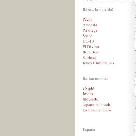
Ibiza... la movida!
Pacha
Amnesia
Privilege
Space
DC-10
El Divino
Bora Bora
Satrinxa
Jokey Club Salinas
Italian movida
2Night
Jesolo
IlMuretto
capannina beach
La Casa dei Gelsi
España