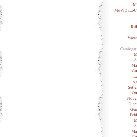
Mo
MoViDaLoC
Rif
Vacac
Catalogat
M
A
Ma
Gi
L
Ag
Sett
Ot
Nove
Dice
Gen
Feb
M
A
Ma
Gi