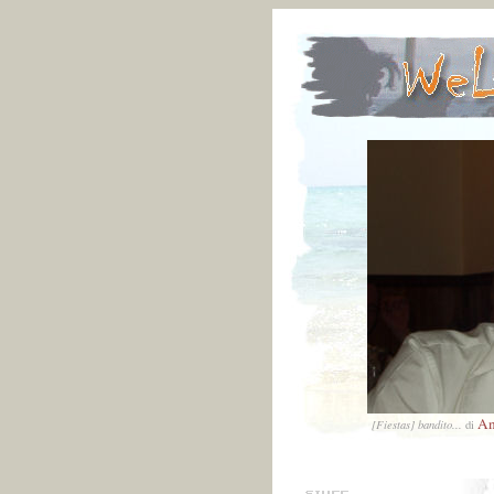
An
[Fiestas] bandito...
di