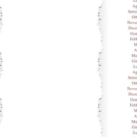
L
Ag
Sett
Ot
Nove
Dice
Gen
Feb
M
A
Ma
Gi
L
Ag
Sett
Ot
Nove
Dice
Gen
Feb
M
A
Ma
Gi
L