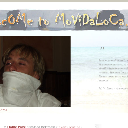
"
Io non ho mai detto "ti 
sentendolo davvero. A 
simili soltando menten
nessuno. Ho mentito a t
l'unico uomo a cui non h
stato tu.
M. V. Llosa - Avventure
drea
Home Page
: Storico per mese
\\
(
inverti l'ordine
)