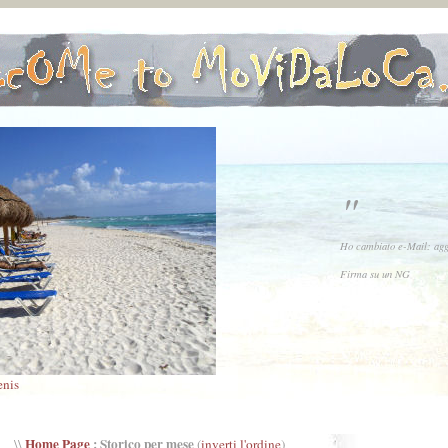
"
Ho cambiato e-Mail: agg
Firma su un NG
nis
Home Page
: Storico per mese
\\
(
inverti l'ordine
)