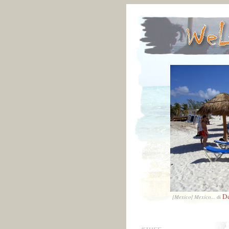
De
[Mexico] Mexico...
di