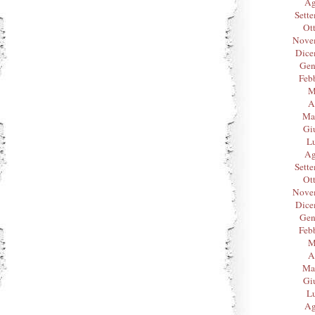
Ag
Sett
Ot
Nove
Dice
Gen
Feb
M
A
Ma
Gi
L
Ag
Sett
Ot
Nove
Dice
Gen
Feb
M
A
Ma
Gi
L
Ag