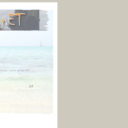
iorna i worm sul tuo PC
"