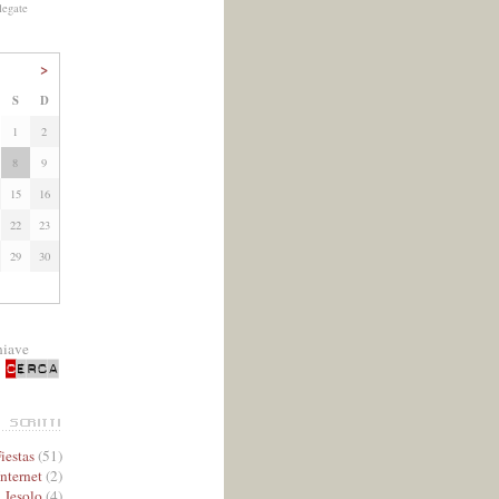
legate
>
S
D
1
2
8
9
15
16
22
23
29
30
hiave
iestas
(51)
Internet
(2)
Jesolo
(4)