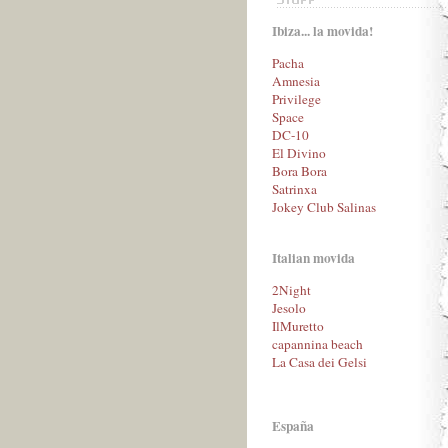
Ibiza... la movida!
Pacha
Amnesia
Privilege
Space
DC-10
El Divino
Bora Bora
Satrinxa
Jokey Club Salinas
Italian movida
2Night
Jesolo
IlMuretto
capannina beach
La Casa dei Gelsi
España