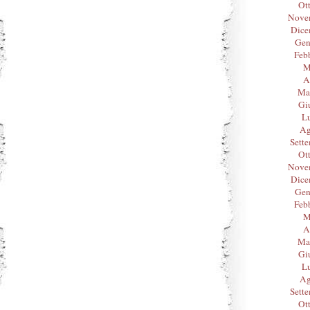
Ot
Nove
Dice
Gen
Feb
M
A
Ma
Gi
L
Ag
Sett
Ot
Nove
Dice
Gen
Feb
M
A
Ma
Gi
L
Ag
Sett
Ot