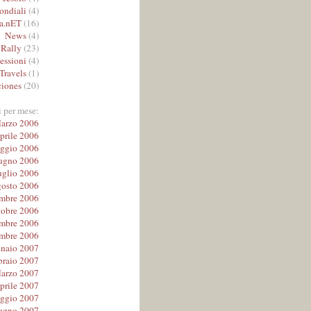
ndiali
(4)
a.nET
(16)
News
(4)
Rally
(23)
lessioni
(4)
Travels
(1)
iones
(20)
i per mese:
arzo 2006
prile 2006
ggio 2006
ugno 2006
uglio 2006
osto 2006
embre 2006
tobre 2006
mbre 2006
mbre 2006
naio 2007
braio 2007
arzo 2007
prile 2007
ggio 2007
ugno 2007