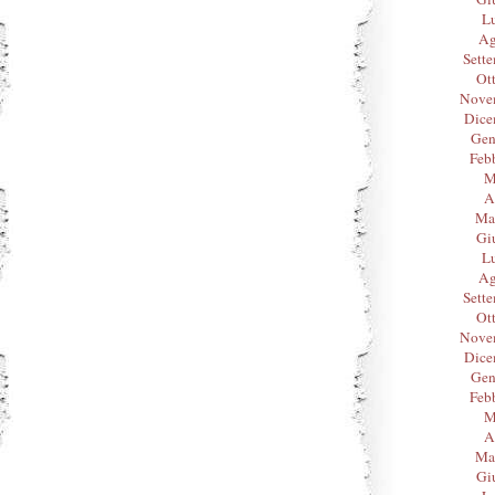
L
Ag
Sett
Ot
Nove
Dice
Gen
Feb
M
A
Ma
Gi
L
Ag
Sett
Ot
Nove
Dice
Gen
Feb
M
A
Ma
Gi