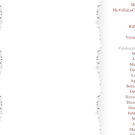
Mo
MoViDaLoC
Rif
Vacac
Catalogat
M
A
Ma
Gi
L
Ag
Sett
Ot
Nove
Dice
Gen
Feb
M
A
Ma
Gi