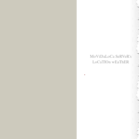
MoViDaLoCa SeRVeR's
LoCaTIOn wEaThER