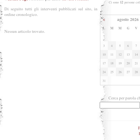
12
Ci sono
persone col
Di seguito tutti gli interventi pubblicati sul sito, in
ordine cronologico.
<
agosto 2026
L
M
M
G
V
Nessun articolo trovato.
3
4
5
6
7
10
11
12
13
14
17
18
19
20
21
24
25
26
27
28
31
Cerca per parola c
F