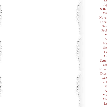
L
Ag
Sett
Ot
Nove
Dice
Gen
Feb
M
A
Ma
Gi
L
Ag
Sett
Ot
Nove
Dice
Gen
Feb
M
A
Ma
Gi
L