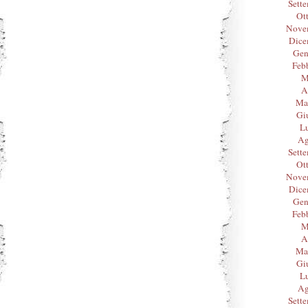
Sett
Ot
Nove
Dice
Gen
Feb
M
A
Ma
Gi
L
Ag
Sett
Ot
Nove
Dice
Gen
Feb
M
A
Ma
Gi
L
Ag
Sett