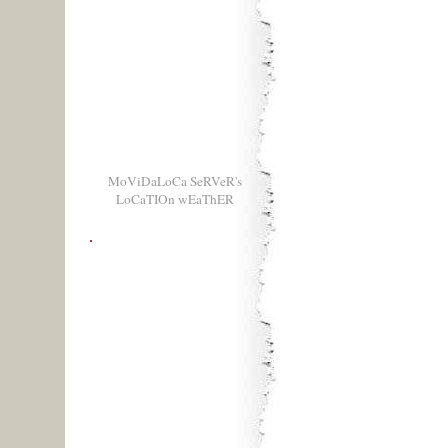
MoViDaLoCa SeRVeR's
LoCaTIOn wEaThER