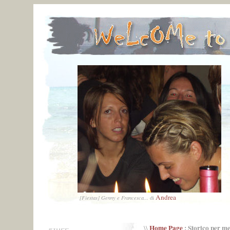
Andrea
[Fiestas] Genny e Francesca...
di
Home Page
: Storico per m
\\