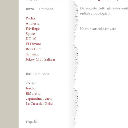
Di seguito tutti gli interventi
Ibiza... la movida!
ordine cronologico.
Pacha
Amnesia
Privilege
Nessun articolo trovato.
Space
DC-10
El Divino
Bora Bora
Satrinxa
Jokey Club Salinas
Italian movida
2Night
Jesolo
IlMuretto
capannina beach
La Casa dei Gelsi
España