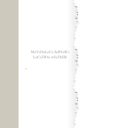
MoViDaLoCa SeRVeR's
LoCaTIOn wEaThER