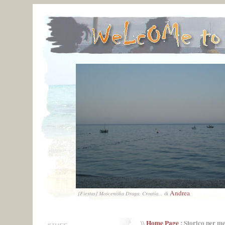
Andrea
[Fiestas] Mošceniška Draga, Croatia...
di
Home Page
: Storico per m
\\